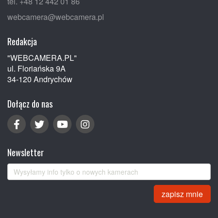
tel. +48 12 442 01 86
webcamera@webcamera.pl
Redakcja
"WEBCAMERA.PL"
ul. Floriańska 9A
34-120 Andrychów
Dołącz do nas
Newsletter
zapisz mnie