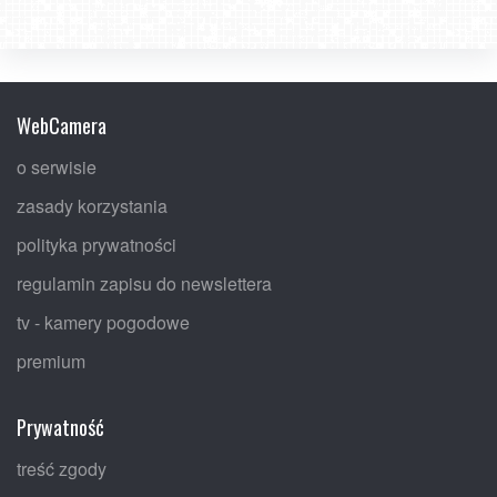
WebCamera
o serwisie
zasady korzystania
polityka prywatności
regulamin zapisu do newslettera
tv - kamery pogodowe
premium
Prywatność
treść zgody