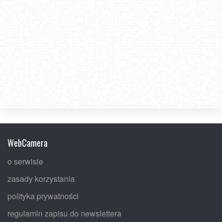
WebCamera
o serwisie
zasady korzystania
polityka prywatności
regulamin zapisu do newslettera