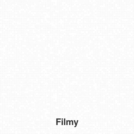
KARPACZ
Ski
Arena
NOWOŚĆ
Filmy