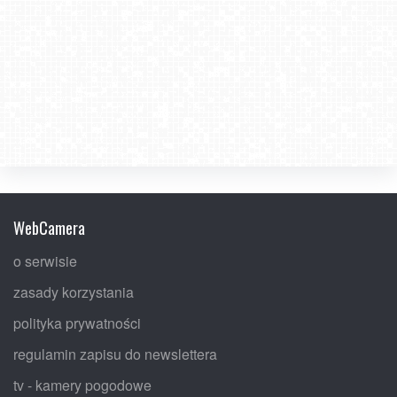
WebCamera
o serwisie
zasady korzystania
polityka prywatności
regulamin zapisu do newslettera
tv - kamery pogodowe