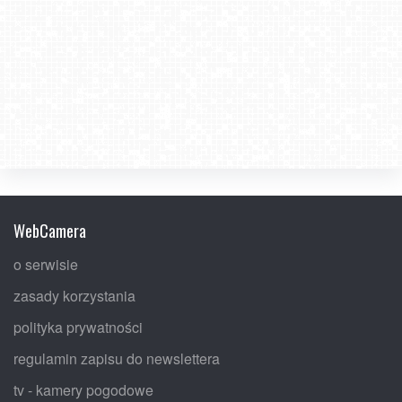
WebCamera
o serwisie
zasady korzystania
polityka prywatności
regulamin zapisu do newslettera
tv - kamery pogodowe