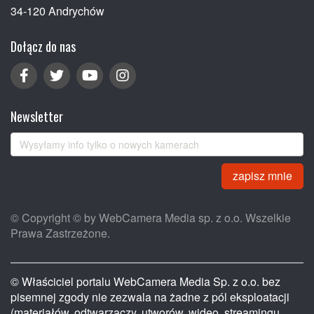
34-120 Andrychów
Dołącz do nas
Newsletter
zapisz mnie
© Copyright © by WebCamera Media sp. z o.o. Wszelkie
Prawa Zastrzeżone.
© Właściciel portalu WebCamera Media Sp. z o.o. bez
pisemnej zgody nie zezwala na żadne z pól eksploatacji
(materiałów, odtwarzaczy, utworów, wideo, streamingu,