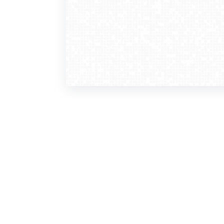
WebCamera
WebC
o serwisie
dla
zasady korzystania
ofer
polityka prywatności
gdz
regulamin zapisu do newslettera
kont
tv - kamery pogodowe
refe
premium
kan