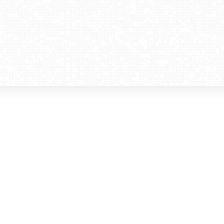
amera dla biznesu
Kontakt
WebCamera Media Sp. z o.o.
 reklamodawców
ul. św. Filipa 23/4
ta
31-150 Kraków
ie oglądać?
tel. +48 12 442 01 86
akt
rencje
webcamera@webcamera.pl
ały FAST
Redakcja