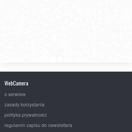
WebCamera
o serwisie
zasady korzystania
polityka prywatności
regulamin zapisu do newslettera