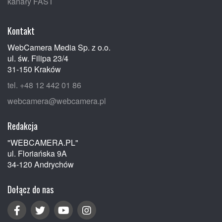
kanały FAST
Kontakt
WebCamera Media Sp. z o.o.
ul. św. Filipa 23/4
31-150 Kraków
tel. +48 12 442 01 86
webcamera@webcamera.pl
Redakcja
"WEBCAMERA.PL"
ul. Floriańska 9A
34-120 Andrychów
Dołącz do nas