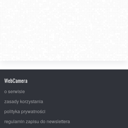
WebCamera
o serwisie
zasady korzystania
polityka prywatności
regulamin zapisu do newslettera