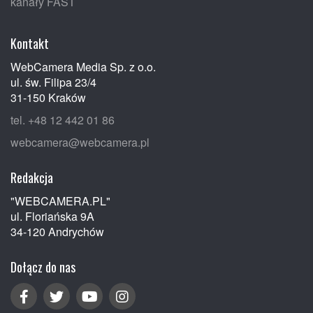
kanały FAST
Kontakt
WebCamera Media Sp. z o.o.
ul. św. Filipa 23/4
31-150 Kraków
tel. +48 12 442 01 86
webcamera@webcamera.pl
Redakcja
"WEBCAMERA.PL"
ul. Floriańska 9A
34-120 Andrychów
Dołącz do nas