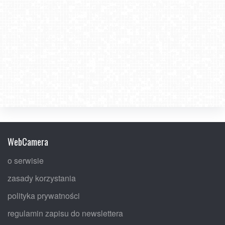
WebCamera
o serwisie
zasady korzystania
polityka prywatności
regulamin zapisu do newslettera