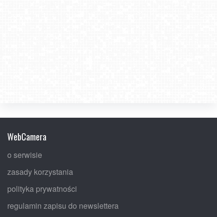
WebCamera
o serwisie
zasady korzystania
polityka prywatności
regulamin zapisu do newslettera