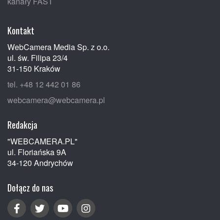
kanały FAST
Kontakt
WebCamera Media Sp. z o.o.
ul. św. Filipa 23/4
31-150 Kraków
tel. +48 12 442 01 86
webcamera@webcamera.pl
Redakcja
"WEBCAMERA.PL"
ul. Floriańska 9A
34-120 Andrychów
Dołącz do nas