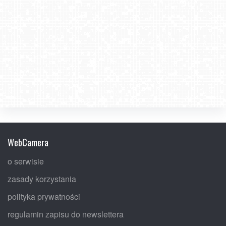
WebCamera
o serwisie
zasady korzystania
polityka prywatności
regulamin zapisu do newslettera