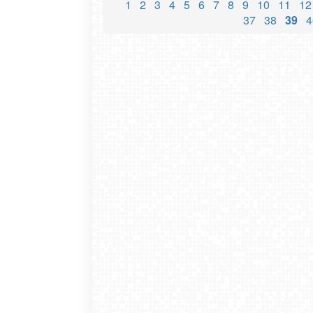
1
2
3
4
5
6
7
8
9
10
11
12
37
38
39
4