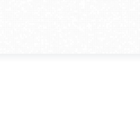
amera dla biznesu
Kontakt
WebCamera Media Sp. z o.o.
 reklamodawców
ul. św. Filipa 23/4
ta
31-150 Kraków
ie oglądać?
tel. +48 12 442 01 86
akt
rencje
webcamera@webcamera.pl
ały FAST
Redakcja