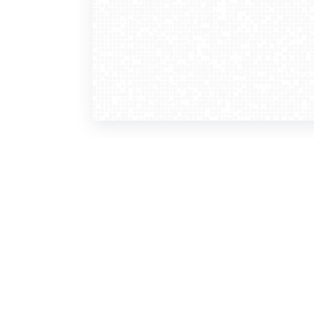
WebCamera
WebC
o serwisie
dla
zasady korzystania
ofer
polityka prywatności
gdz
regulamin zapisu do newslettera
kont
tv - kamery pogodowe
refe
premium
kan